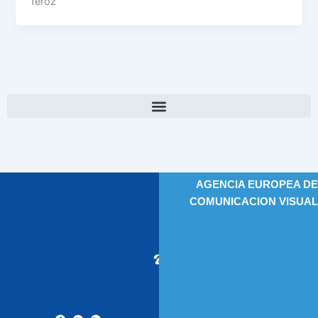
feroz
AGENCIA EUROPEA DE
COMUNICACION VISUAL
9
1
5
2
2
4
6
9
5