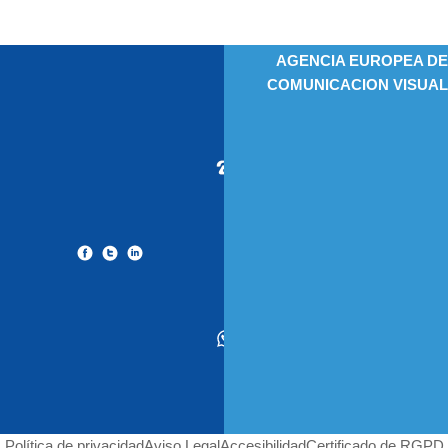
AGENCIA EUROPEA DE
COMUNICACION VISUAL
9
1
5
2
2
4
6
9
5
6
4
5
4
7
5
8
4
1
Política de privacidad
Aviso Legal
Accesibilidad
Certificado de RGPD