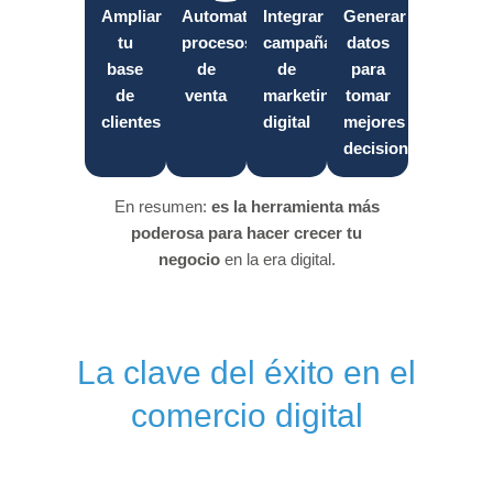
Ampliar
Automatizar
Integrar
Generar
tu
procesos
campañas
datos
base
de
de
para
de
venta
marketing
tomar
clientes
digital
mejores
decisiones
En resumen:
es la herramienta más
poderosa
para hacer crecer tu
negocio
en la era digital.
La clave del éxito en el
comercio digital
Tener una tienda online
mal diseñada o poco funcional