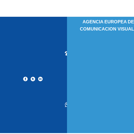
AGENCIA EUROPEA DE
COMUNICACION VISUAL
9
1
5
2
2
4
6
9
5
6
4
5
4
7
5
8
4
1