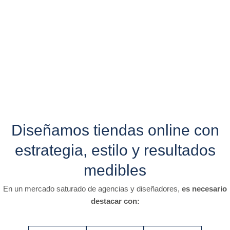
El diseño, la velocidad de carga, la estructura de navegación
y la experiencia del usuario
marcan la diferencia entre
vender o no vender
. En AECV lo sabemos, y por eso
diseñamos tiendas que venden.
Diseñamos tiendas online con
estrategia, estilo y resultados
medibles
En un mercado saturado de agencias y diseñadores,
es necesario
destacar con: