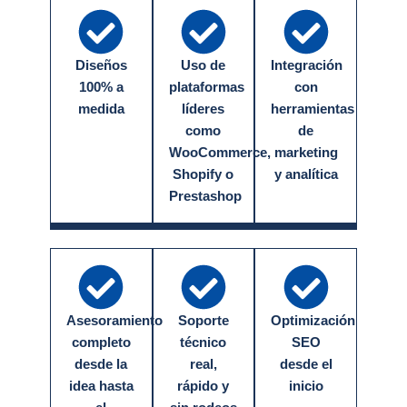
Diseños
Uso de
Integración
100% a
plataformas
con
medida
líderes
herramientas
como
de
WooCommerce,
marketing
Shopify o
y analítica
Prestashop
Asesoramiento
Soporte
Optimización
completo
técnico
SEO
desde la
real,
desde el
idea hasta
rápido y
inicio